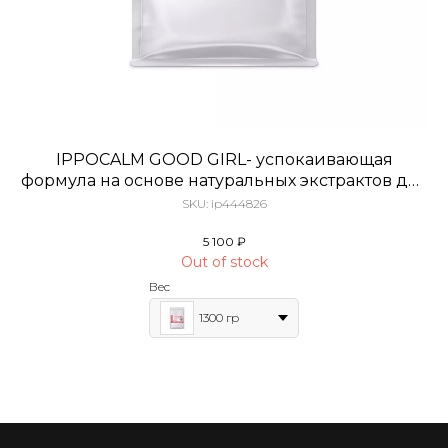
IPPOCALM GOOD GIRL- успокаивающая
формула на основе натуральных экстрактов для
кобыл в охоте
SKU:
ip444826
5 100
₽
Out of stock
Вес
1300 гр