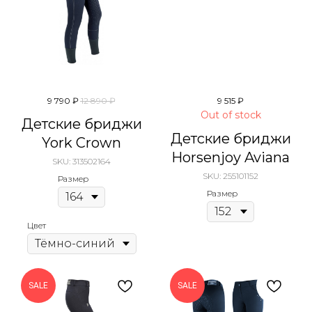
9 790
₽
12 890
₽
9 515
₽
Out of stock
Детские бриджи
Детские бриджи
York Crown
Horsenjoy Aviana
SKU:
313502164
SKU:
255101152
Размер
Размер
Цвет
SALE
SALE