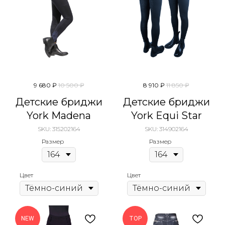
9 680
₽
10 500
₽
8 910
₽
11 850
₽
Детские бриджи
Детские бриджи
York Madena
York Equi Star
SKU:
315202164
SKU:
314902164
Размер
Размер
Цвет
Цвет
NEW
TOP