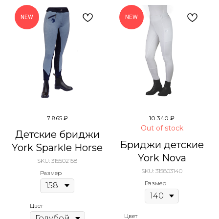
NEW
NEW
7 865
₽
10 340
₽
Out of stock
Детские бриджи
Бриджи детские
York Sparkle Horse
York Nova
SKU:
315502158
SKU:
315803140
Размер
Размер
Цвет
Цвет