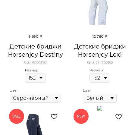
9 690
₽
12 760
₽
Детские бриджи
Детские бриджи
Horsenjoy Destiny
Horsenjoy Lexi
SKU:
50903152
SKU:
254702152
Размер
Размер
Цвет
Цвет
SALE
NEW