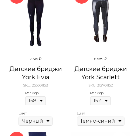
7 315
₽
6 589
₽
Детские бриджи
Детские бриджи
York Evia
York Scarlett
SKU:
255301158
SKU:
312701152
Размер
Размер
Цвет
Цвет