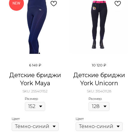
NEW
6 149
₽
10 120
₽
Детские бриджи
Детские бриджи
York Maya
York Unicorn
SKU:
255401152
SKU:
315401128
Размер
Размер
Цвет
Цвет