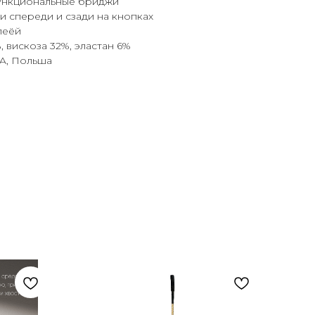
функциональные бриджи
и спереди и сзади на кнопках
леёй
, вискоза 32%, эластан 6%
A, Польша
N