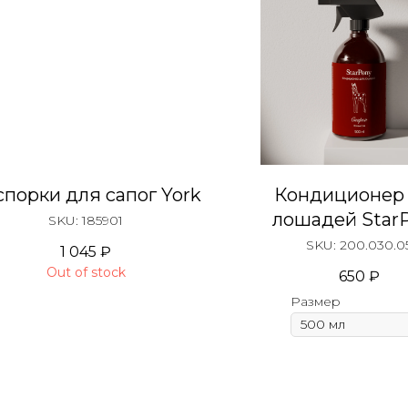
спорки для сапог York
Кондиционер
лошадей Star
SKU:
185901
"Спарки" с аро
SKU:
200.030.0
1 045
₽
Кока-колы
Out of stock
650
₽
Размер