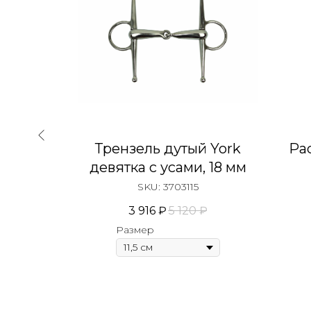
вы и
Трензель дутый York
Ра
inbow
девятка с усами, 18 мм
SKU:
3703115
3 916
₽
5 120
₽
Размер