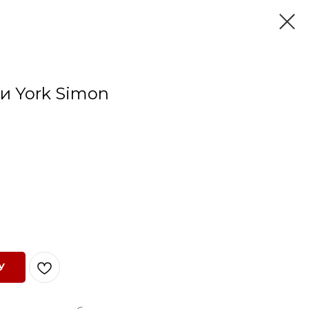
 York Simon
У