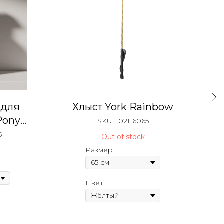
 для
Хлыст York Rainbow
Pony
SKU:
102116065
матом
5
Out of stock
Размер
Цвет