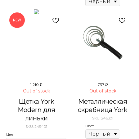
NEW
1 210
₽
737
₽
Out of stock
Out of stock
Щётка York
Металлическая
Modern для
скребница York
линьки
SKU:
246301
Цвет
SKU:
249401
Цвет