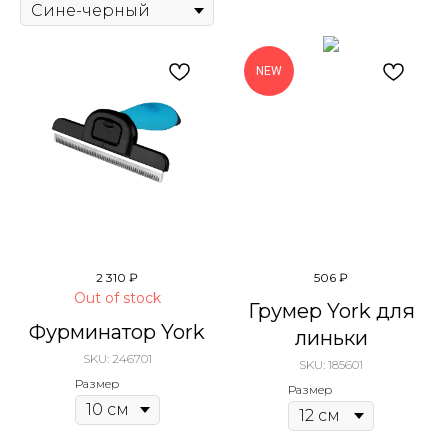
NEW
2 310
₽
506
₽
Out of stock
Грумер York для
Фурминатор York
линьки
SKU:
246701
SKU:
185601
Размер
Размер