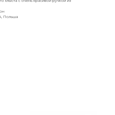
о хлыста с очень красивой ручкой из
лон
, Польша