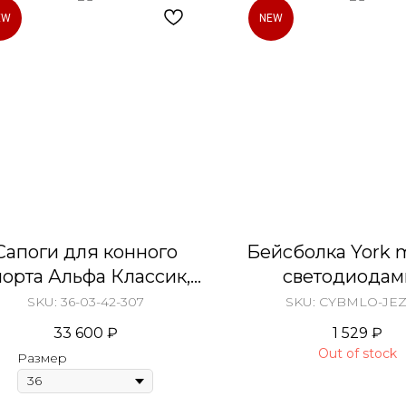
EW
NEW
Сапоги для конного
Бейсболка York 
порта Альфа Классик,
светодиодам
узкие XXS
открывашк
SKU:
36-03-42-307
SKU:
CYBMLO-JEZ
33 600
₽
1 529
₽
Out of stock
Размер