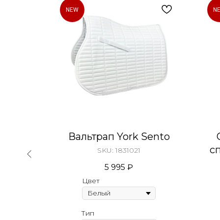
NEW
N
5 л
Вальтрап York Sento
с
SKU:
1831021
5 995
₽
Цвет
Тип