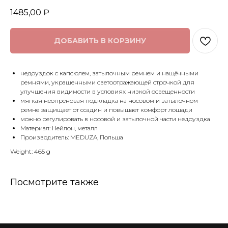
1485,00
₽
ДОБАВИТЬ В КОРЗИНУ
недоуздок с капсюлем, затылочным ремнем и нащёчными
ремнями, украшенными светоотражающей строчкой для
улучшения видимости в условиях низкой освещенности
мягкая неопреновая подкладка на носовом и затылочном
ремне защищает от ссадин и повышает комфорт лошади
можно регулировать в носовой и затылочной части недоуздка
Материал: Нейлон, металл
Производитель: MEDUZA, Польша
Weight: 465 g
Посмотрите также