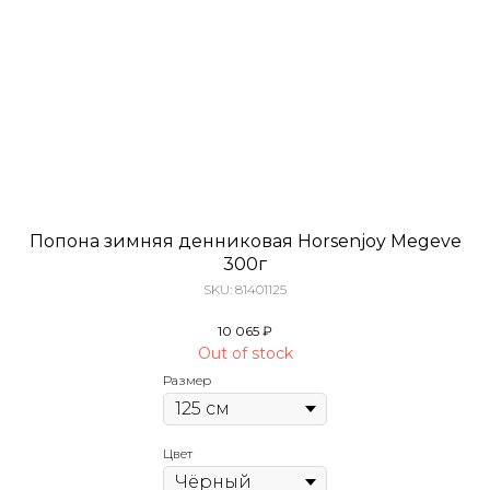
Попона зимняя денниковая Horsenjoy Megeve
300г
SKU:
81401125
10 065
₽
Out of stock
Размер
Цвет