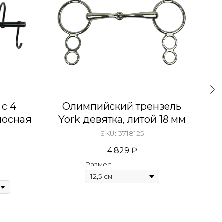
 с 4
Олимпийский трензель
носная
York девятка, литой 18 мм
SKU:
3718125
4 829
₽
Размер