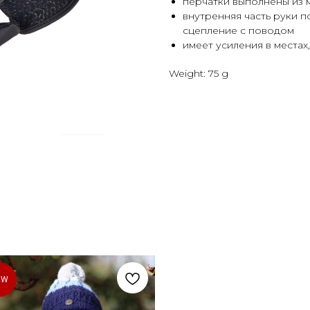
перчатки выполнены из м
внутренняя часть руки п
сцепление с поводом
имеет усиления в места
Weight: 75 g
EW