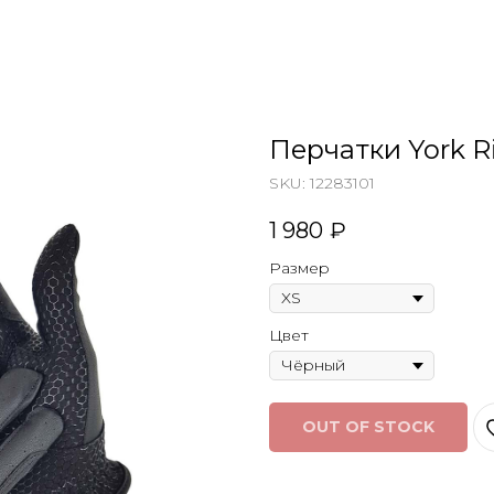
Перчатки York R
SKU:
12283101
1 980
₽
Размер
Цвет
OUT OF STOCK