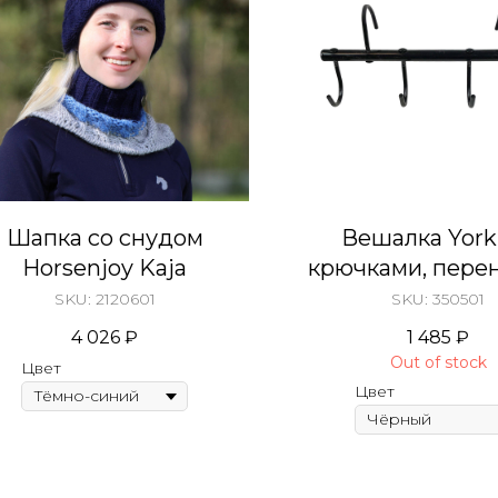
Шапка со снудом
Вешалка York
Horsenjoy Kaja
крючками, пере
SKU:
2120601
SKU:
350501
4 026
₽
1 485
₽
Out of stock
Цвет
Цвет