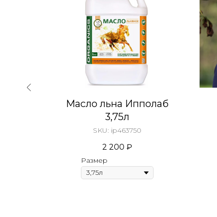
arl
Масло льна Ипполаб
3,75л
SKU:
ip463750
2 200
₽
Размер