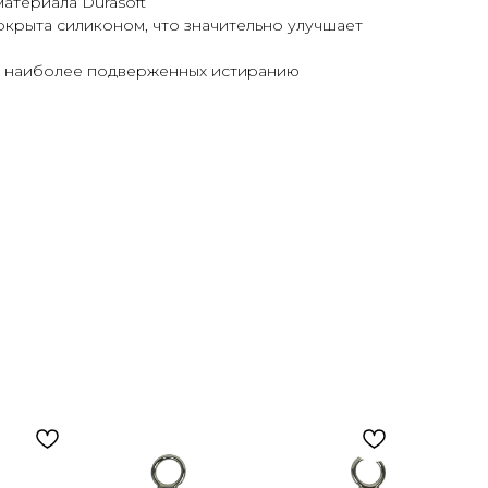
атериала Durasoft
окрыта силиконом, что значительно улучшает
х, наиболее подверженных истиранию