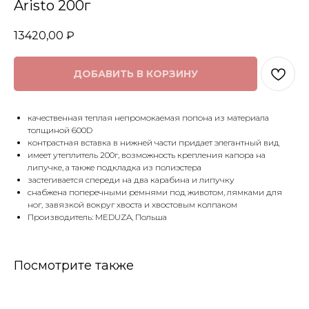
Aristo 200г
13420,00
₽
ДОБАВИТЬ В КОРЗИНУ
качественная теплая непромокаемая попона из материала
толщиной 600D
контрастная вставка в нижней части придает элегантный вид
имеет утеплитель 200г, возможность крепления капора на
липучке, а также подкладка из полиэстера
застегивается спереди на два карабина и липучку
снабжена поперечными ремнями под животом, лямками для
ног, завязкой вокруг хвоста и хвостовым колпаком
Производитель: MEDUZA, Польша
Посмотрите также