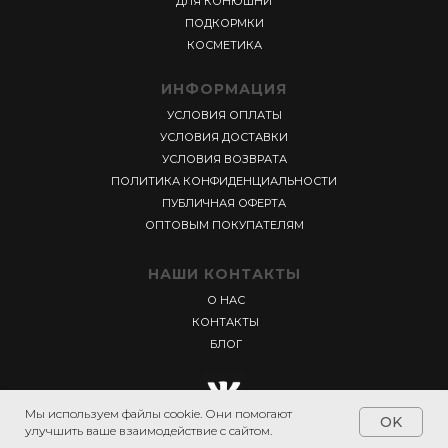
ДЛЯ КОНЮШНИ
ПОДКОРМКИ
КОСМЕТИКА
ИНФОРМАЦИЯ
УСЛОВИЯ ОПЛАТЫ
УСЛОВИЯ ДОСТАВКИ
УСЛОВИЯ ВОЗВРАТА
ПОЛИТИКА КОНФИДЕНЦИАЛЬНОСТИ
ПУБЛИЧНАЯ ОФЕРТА
ОПТОВЫМ ПОКУПАТЕЛЯМ
НАШИ КОНТАКТЫ
О НАС
КОНТАКТЫ
БЛОГ
Мы используем файлы cookie. Они помогают
OK
YORK MARKET
улучшить ваше взаимодействие с сайтом.
2023