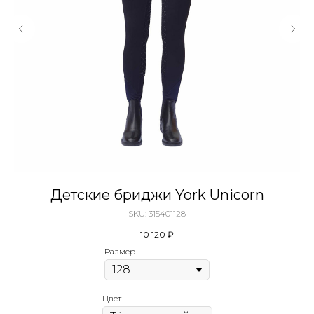
Детские бриджи York Unicorn
SKU:
315401128
10 120
₽
Размер
Цвет