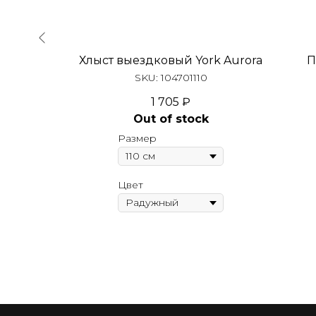
 York
Хлыст выездковый York Aurora
П
SKU:
104701110
1 705
₽
Out of stock
Размер
Цвет