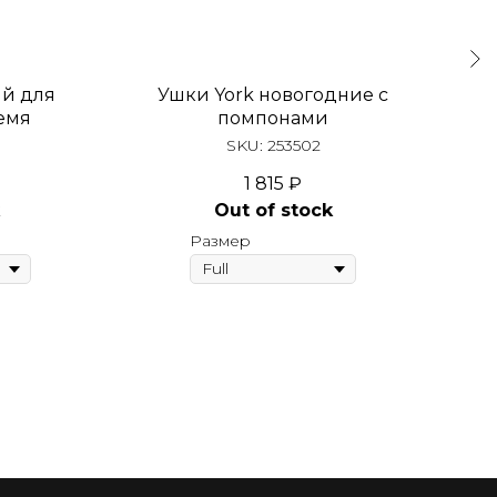
ый для
Ушки York новогодние с
емя
помпонами
SKU:
253502
1 815
₽
Out of stock
Размер