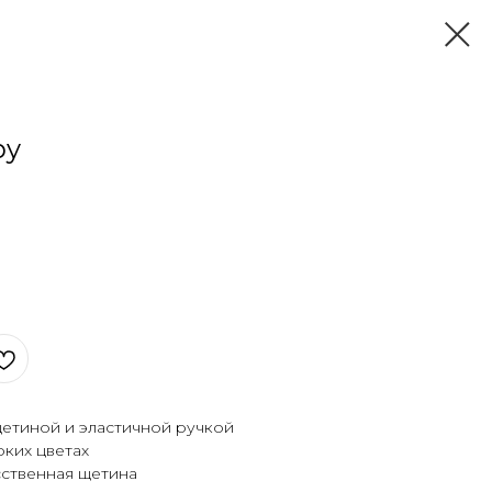
py
щетиной и эластичной ручкой
рких цветах
сственная щетина