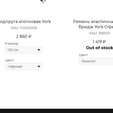
одпруга хлопковая York
Ремень эластичн
бридж York Стр
SKU:
110202125
SKU:
316103
2 860
₽
1 419
₽
Размер
Out of stock
Цвет
Цвет