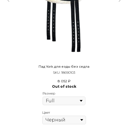
Пад York для езды без седла
SKU:
18690103
8 052
₽
Out of stock
Размер
Цвет