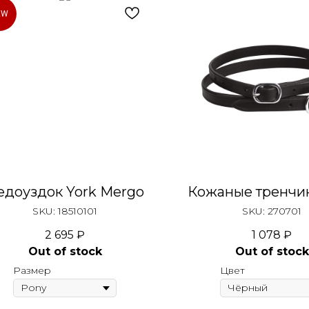
EW
едоуздок York Mergo
Кожаные тренчик
SKU:
18510101
SKU:
270701
2 695
₽
1 078
₽
Out of stock
Out of stock
Размер
Цвет