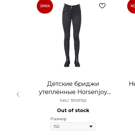
ЗИМА
N
нная
Детские бриджи
Н
для
утеплённые Horsenjoy
rk
Sport
SKU:
51101152
Out of stock
Размер