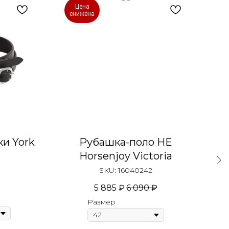
Цена
снижена
и York
Рубашка-поло HE
К
Horsenjoy Victoria
SKU:
16040242
5 885
₽
6 090
₽
Размер