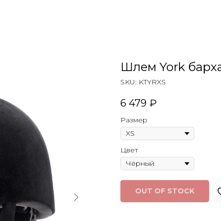
Шлем York барх
SKU:
KTYRXS
6 479
₽
Размер
Цвет
OUT OF STOCK