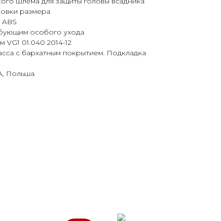
кого шлема для защиты головы всадника
ровки размера
а ABS
ебующим особого ухода
 VG1 01.040 2014-12
асса с бархатным покрытием. Подкладка
, Польша