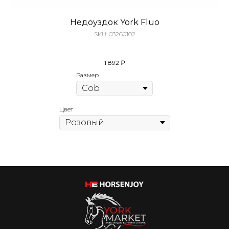
Недоуздок York Fluo
SKU:
03260102
д
1 892
₽
Размер
Цвет