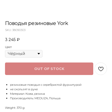
Поводья резиновые York
SKU:
38090303
3 245
₽
Цвет
OUT OF STOCK
резиновые поводья с серебристой фурнитурой
не скользят в руке
Материал: Кожа, резина
Производитель: MEDUZA, Польша
Weight: 370 g