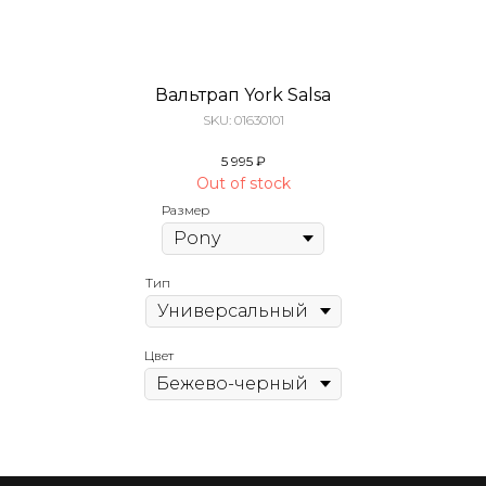
Вальтрап York Salsa
SKU:
01630101
5 995
₽
Out of stock
Размер
Тип
Цвет