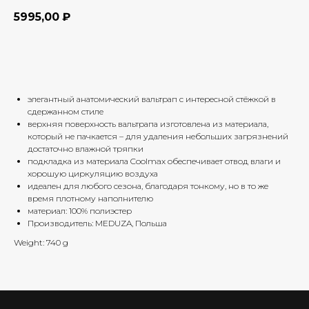
5995,00
₽
Добавить в корзину
элегантный анатомический вальтрап с интересной стёжкой в
сдержанном стиле
верхняя поверхность вальтрапа изготовлена из материала,
который не пачкается – для удаления небольших загрязнений
достаточно влажной тряпки
подкладка из материала Coolmax обеспечивает отвод влаги и
хорошую циркуляцию воздуха
идеален для любого сезона, благодаря тонкому, но в то же
время плотному наполнителю
материал: 100% полиэстер
Производитель: MEDUZA, Польша
Weight: 740 g