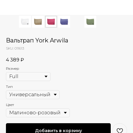
Вальтрап York Arwila
SKU:
011613
4 389
₽
Размер
Тип
Цвет
Добавить в корзину