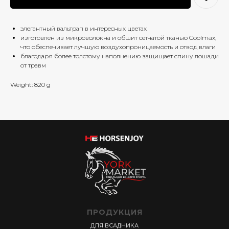
элегантный вальтрап в интересных цветах
изготовлен из микроволокна и обшит сетчатой тканью Coolmax,
что обеспечивает лучшую воздухопроницаемость и отвод влаги
благодаря более толстому наполнению защищает спину лошади
от травм
Weight: 820 g
ПРОДУКЦИЯ
ДЛЯ ВСАДНИКА