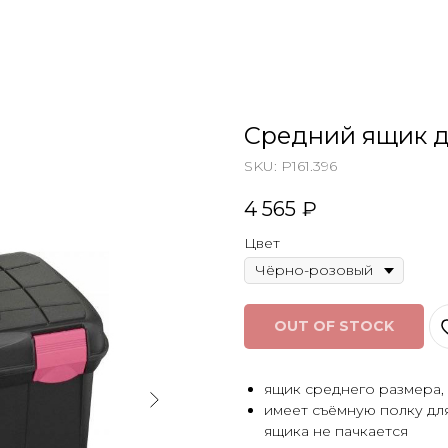
Средний ящик д
SKU:
P161.396
4 565
₽
Цвет
OUT OF STOCK
ящик среднего размера, 
имеет съёмную полку дл
ящика не пачкается