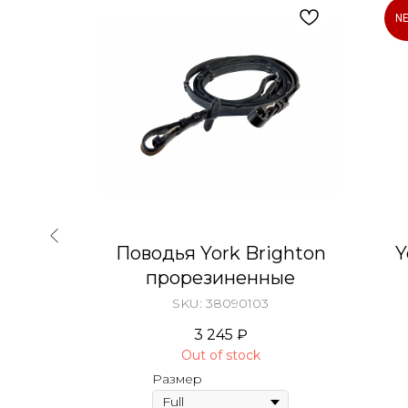
N
ны HE
Поводья York Brighton
Y
прорезиненные
SKU:
38090103
3 245
₽
Out of stock
Размер