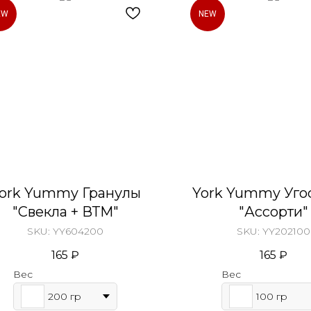
EW
NEW
ork Yummy Гранулы
York Yummy Уго
"Свекла + ВТМ"
"Ассорти"
SKU:
YY604200
SKU:
YY202100
165
₽
165
₽
Вес
Вес
200 гр
100 гр