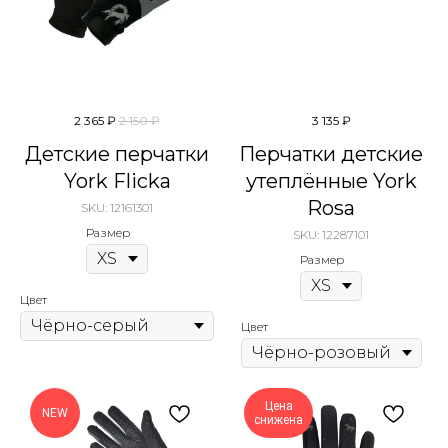
2 365
₽
2 150
₽
3 135
₽
Детские перчатки
Перчатки детские
York Flicka
утеплённые York
Rosa
SKU:
12161301
Размер
SKU:
12287101
Размер
Цвет
Цвет
Цена
NEW
снижена