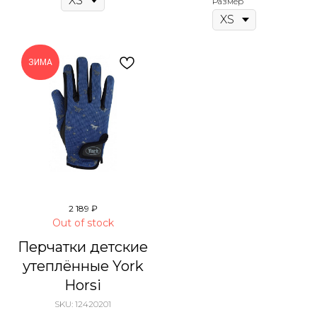
Размер
ЗИМА
2 189
₽
Out of stock
Перчатки детские
утеплённые York
Horsi
SKU:
12420201